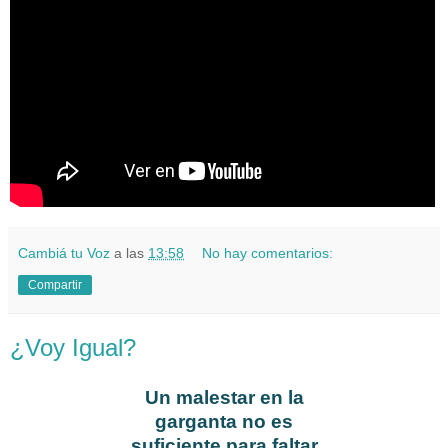
Cambiá tu Voz
a las
13:58
No hay comentarios:
Compartir
¿Voy Igual?
Un malestar en la
garganta no es
suficiente para faltar