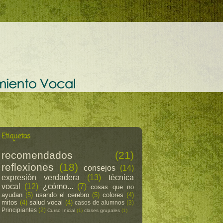
Etiquetas
recomendados
(21)
reflexiones
(18)
consejos
(14)
expresión verdadera
(13)
técnica
vocal
(12)
¿cómo...
(7)
cosas que no
ayudan
(5)
usando el cerebro
(5)
colores
(4)
mitos
(4)
salud vocal
(4)
casos de alumnos
(3)
Principiantes
(2)
Curso Inicial
(1)
clases grupales
(1)