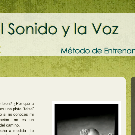
r bien? ¿Por qué a
os una pista “falsa”
so si no conoces mi
etación: no es un
del camino.
a a medida. Lo