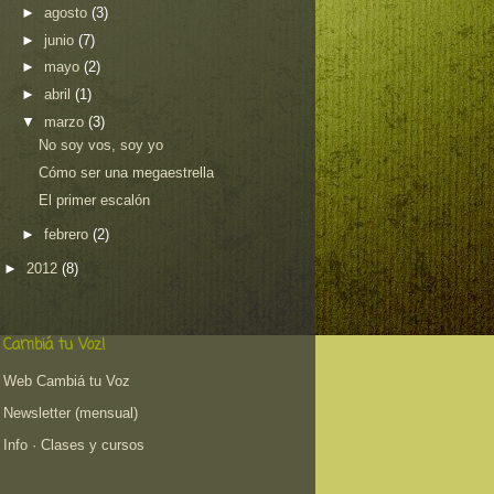
►
agosto
(3)
►
junio
(7)
►
mayo
(2)
►
abril
(1)
▼
marzo
(3)
No soy vos, soy yo
Cómo ser una megaestrella
El primer escalón
►
febrero
(2)
►
2012
(8)
Cambiá tu Voz!
Web Cambiá tu Voz
Newsletter (mensual)
Info · Clases y cursos