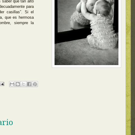
 saber qué tan alto
adecuadamente para
r casillas”. Si el
era, que es hermosa
ombre, siempre la
ario