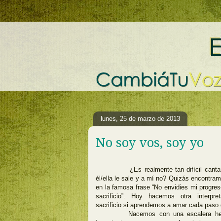
lunes, 25 de marzo de 2013
No soy vos, soy yo
¿Es realmente tan difícil canta
él/ella le sale y a mí no? Quizás encontram
en la famosa frase “No envidies mi progre
sacrificio”. Hoy hacemos otra interpr
sacrificio si aprendemos a amar cada paso 
Nacemos con una escalera hech