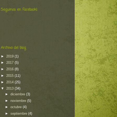
Seguinos en Facebook!
Archivo del blog
►
2019
(1)
►
2017
(5)
►
2016
(8)
►
2015
(11)
►
2014
(25)
▼
2013
(34)
►
diciembre
(3)
►
noviembre
(5)
►
octubre
(4)
►
septiembre
(4)