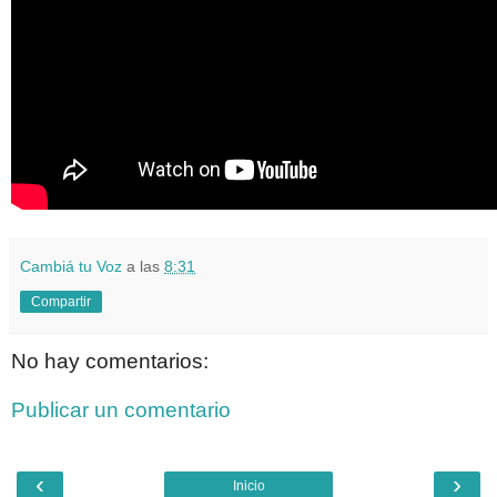
Cambiá tu Voz
a las
8:31
Compartir
No hay comentarios:
Publicar un comentario
‹
›
Inicio